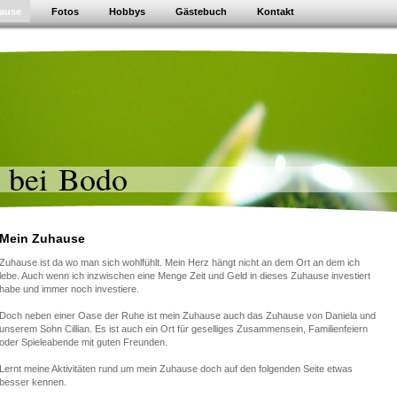
ause
Fotos
Hobbys
Gästebuch
Kontakt
 bei Bodo
Mein Zuhause
Zuhause ist da wo man sich wohlfühlt. Mein Herz hängt nicht an dem Ort an dem ich
lebe. Auch wenn ich inzwischen eine Menge Zeit und Geld in dieses Zuhause investiert
habe und immer noch investiere.
Doch neben einer Oase der Ruhe ist mein Zuhause auch das Zuhause von Daniela und
unserem Sohn Cillian. Es ist auch ein Ort für geselliges Zusammensein, Familienfeiern
oder Spieleabende mit guten Freunden.
Lernt meine Aktivitäten rund um mein Zuhause doch auf den folgenden Seite etwas
besser kennen.