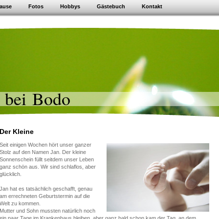
ause
Fotos
Hobbys
Gästebuch
Kontakt
 bei Bodo
Der Kleine
Seit einigen Wochen hört unser ganzer
Stolz auf den Namen Jan. Der kleine
Sonnenschein füllt seitdem unser Leben
ganz schön aus. Wir sind schlaflos, aber
glücklich.
Jan hat es tatsächlich geschafft, genau
am errechneten Geburtstermin auf die
Welt zu kommen.
Mutter und Sohn mussten natürlich noch
ein paar Tage im Krankenhaus bleiben, aber ganz bald schon kam der Tag, an dem