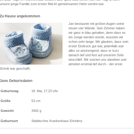
unsere junge Familie zum ersten Mal im gemeinsamen Heim vereint war.
Zu Hause angekommen
Jan bestaunte mit großen Augen seine
neuen vier Wände. Sein Zimmer haben
wir ganz in blau gehalten, denn dass es
ein Junge werden würde, wussten wir
schon sehr lange. Wir glauben, dass sein
erster Eindruck gut war, jedenfalls war
alles so anstrengend, dass er kurz
danach tief und fest auf unserem Sofa
einschlief. Wir setzten uns daneben und
atmeten erstmal tief durch - der erste
Schritt war geschafft.
Jans Geburtsdaten
Geburtstag
18. Mai, 17:23 Uhr
Größe
53 cm
Gewicht
3492 g
Geburtsort
Städtisches Krankenhaus Erkelenz